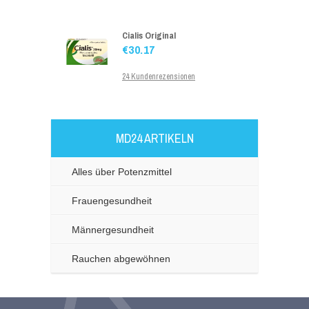
Cialis Original
€30.17
24 Kundenrezensionen
Levitra Original
MD24 ARTIKELN
€34.00
13 Kundenrezensionen
Alles über Potenzmittel
Frauengesundheit
Viagra Generika
Männergesundheit
€25.00
Rauchen abgewöhnen
24 Kundenrezensionen