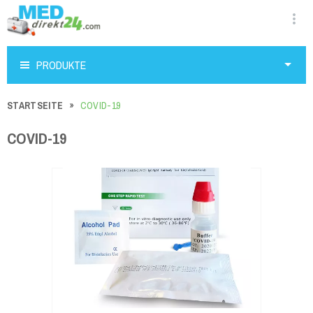
PRODUKTE
STARTSEITE
COVID-19
COVID-19
Kamagra Tabletten
€38.00
23 Kundenrezensionen
Xenical Generika
€18.17