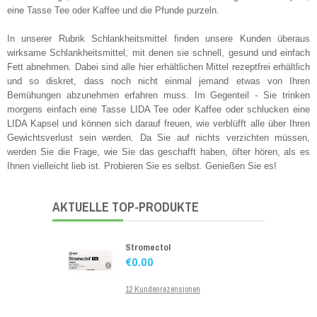
eine Tasse Tee oder Kaffee und die Pfunde purzeln.
Xenical Generika
€18.17
In unserer Rubrik Schlankheitsmittel finden unsere Kunden überaus
wirksame Schlankheitsmittel, mit denen sie schnell, gesund und einfach
13 Kundenrezensionen
Fett abnehmen. Dabei sind alle hier erhältlichen Mittel rezeptfrei erhältlich
und so diskret, dass noch nicht einmal jemand etwas von Ihren
Bemühungen abzunehmen erfahren muss. Im Gegenteil - Sie trinken
morgens einfach eine Tasse LIDA Tee oder Kaffee oder schlucken eine
Lovegra
LIDA Kapsel und können sich darauf freuen, wie verblüfft alle über Ihren
€26.18
Gewichtsverlust sein werden. Da Sie auf nichts verzichten müssen,
werden Sie die Frage, wie Sie das geschafft haben, öfter hören, als es
16 Kundenrezensionen
Ihnen vielleicht lieb ist. Probieren Sie es selbst. Genießen Sie es!
AKTUELLE TOP-PRODUKTE
Stromectol
€0.00
12 Kundenrezensionen
Viagra Original