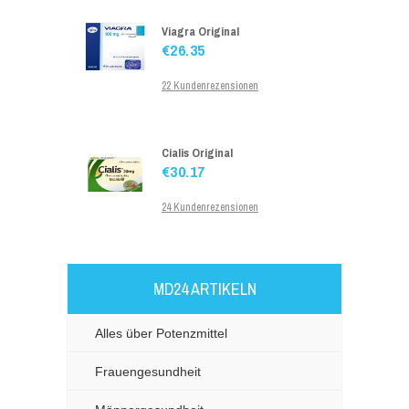
€26.35
22 Kundenrezensionen
Cialis Original
€30.17
24 Kundenrezensionen
Levitra Original
€34.00
13 Kundenrezensionen
MD24 ARTIKELN
Alles über Potenzmittel
Viagra Generika
€25.00
Frauengesundheit
24 Kundenrezensionen