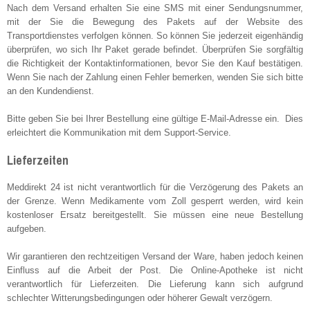
Nach dem Versand erhalten Sie eine SMS mit einer Sendungsnummer,
mit der Sie die Bewegung des Pakets auf der Website des
Transportdienstes verfolgen können. So können Sie jederzeit eigenhändig
überprüfen, wo sich Ihr Paket gerade befindet. Überprüfen Sie sorgfältig
die Richtigkeit der Kontaktinformationen, bevor Sie den Kauf bestätigen.
Wenn Sie nach der Zahlung einen Fehler bemerken, wenden Sie sich bitte
an den Kundendienst.
Kamagra Tabletten
€38.00
Bitte geben Sie bei Ihrer Bestellung eine gültige E-Mail-Adresse ein. Dies
erleichtert die Kommunikation mit dem Support-Service.
23 Kundenrezensionen
Lieferzeiten
Meddirekt 24 ist nicht verantwortlich für die Verzögerung des Pakets an
Xenical Generika
der Grenze. Wenn Medikamente vom Zoll gesperrt werden, wird kein
€18.17
kostenloser Ersatz bereitgestellt. Sie müssen eine neue Bestellung
aufgeben.
13 Kundenrezensionen
Wir garantieren den rechtzeitigen Versand der Ware, haben jedoch keinen
Einfluss auf die Arbeit der Post. Die Online-Apotheke ist nicht
verantwortlich für Lieferzeiten. Die Lieferung kann sich aufgrund
Lovegra
€26.18
schlechter Witterungsbedingungen oder höherer Gewalt verzögern.